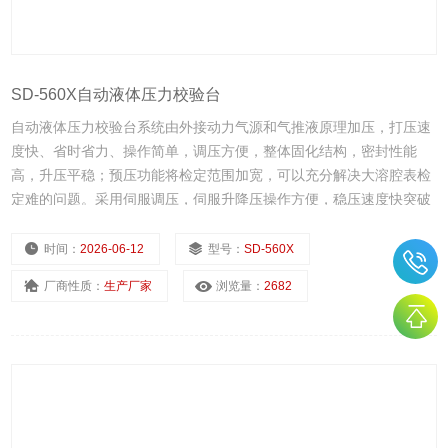
SD-560X自动液体压力校验台
自动液体压力校验台系统由外接动力气源和气推液原理加压，打压速
度快、省时省力、操作简单，调压方便，整体固化结构，密封性能
高，升压平稳；预压功能将检定范围加宽，可以充分解决大溶腔表检
定难的问题。采用伺服调压，伺服升降压操作方便，稳压速度快突破
行业内电动压力源的稳压技术5S，真正达到精、准、稳、快、巧，适
用于大批量、重复性的检定工作，广泛用于电流、冶金、石油、化
时间：
2026-06-12
型号：
SD-560X
工、计量系统等行业的实验室的大批量检定
厂商性质：
生产厂家
浏览量：
2682