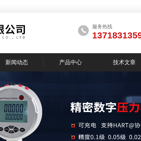
服务热线
137183135
新闻动态
产品中心
技术文章