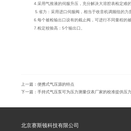
4.采用气推液的伺服升压，充分解决大溶腔表检定难
5.
省力：采用进口伺服阀，相当于收音机调频纽的力
6.每个被检输出口设有的截止阀，可进行不同量程的
7.
检定校验高：5个输出口。
上一篇：
便携式气压源的特点
下一篇：
手持式气压泵可为压力测量仪表厂家的校准提供压
北京赛斯顿科技有限公司