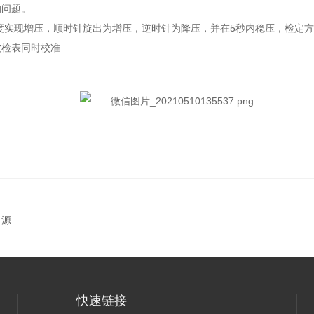
的问题。
度实现增压，顺时针旋出为增压，逆时针为降压，并在5秒内稳压，检定
被检表同时校准
力源
快速链接