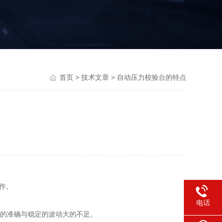
首页
>
技术文章
> 自动压力校验台的特点
作。
电话
制的准确与稳定的波动大的不足。