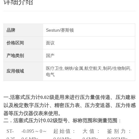
详细介绍
品牌
Sestun/赛斯顿
价格区间
面议
产地类别
国产
医疗卫生,钢铁/金属,航空航天,制药/生物制药,
应用领域
电气
一.
活塞式压力计0.02级
是
用来进行压力量值传递、压力建标
以及检定数字压力计、精密压力表、压力变送器、压力传感
器等压力仪器仪表来使用。
二．
活塞式压力计0.02级
型号、标称范围和测量范围
：
S
T-
-0.095
～
0
～
起始值：
大值：
鉴别力：