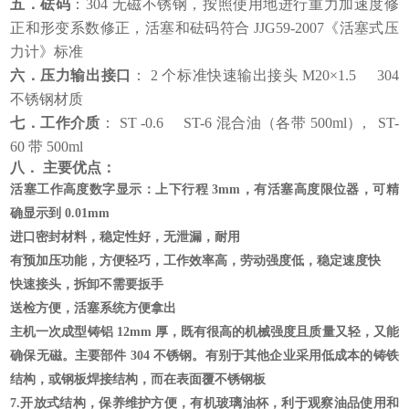
五．砝码
：
304
无磁不锈钢，按照使用地进行重力加速度修
正和形变系数修正，活塞和砝码
符合
JJG59-2007
《活塞式压
力计》标准
六．压力输出接口
：
2
个标准快速输出接头
M20
×
1
.
5
304
不锈钢材质
七
．
工作介质
：
ST
-0.6
S
T-6
混合
油
（各带
500ml
）
,
S
T-
60
带
500ml
八
． 主要优点：
活塞工作高度数字显示：上下行程 3mm，有活塞高度限位器，可精
确显示到 0.01mm
进口密封材料，稳定性好，无泄漏，耐用
有预加压功能，方便轻巧，工作效率高，劳动强度低，稳定速度快
快速接头，拆卸不需要扳手
送检方便，活塞系统方便拿出
主机一次成型铸铝 12mm 厚，既有很高的机械强度且质量又轻，又能
确保无磁。主要部件 304 不锈钢。有别于其他企业采用低成本的铸铁
结构，或钢板焊接结构，而在表面覆不锈钢板
7.开放式结构，保养维护方便，有机玻璃油杯，利于观察油品使用和