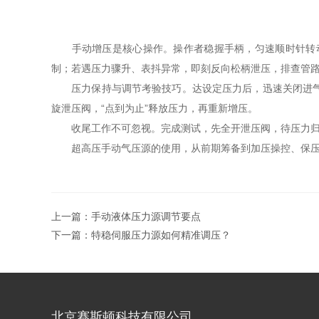
手动增压是核心操作。操作者稳握手柄，匀速顺时针转动
制；若遇压力骤升、表抖异常，即刻反向松柄泄压，排查管
压力保持与调节考验技巧。达设定压力后，迅速关闭进气阀
旋泄压阀，“点到为止”释放压力，再重新增压。
收尾工作不可忽视。完成测试，先全开泄压阀，待压力归零
超高压手动气压源的使用，从前期筹备到加压操控、保压调
上一篇：
手动液体压力源调节要点
下一篇：
特稳伺服压力源如何精准调压？
北京赛斯顿科技有限公司