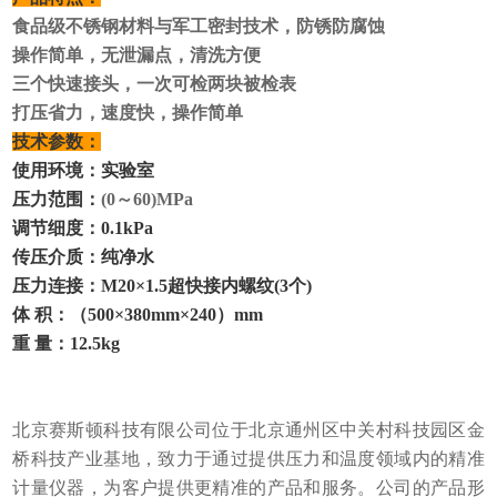
食品级不锈钢材料与军工密封技术，防锈防腐蚀
操作简单，
无
泄漏点，清洗方便
三个
快速接头
，一次可检两块被检表
打压省力，速度快，操作简单
技术参数
：
使用环境：实验室
压力范围：
(0～
6
0)MPa
调节细度：0.1kPa
传压介质：
纯净水
压力连接：M20×1.5超快接内螺纹(3个)
体 积：
（
5
00
×380mm×
240）
mm
重 量：1
2.5
kg
北京赛斯顿科技有限公司位于北京通州区中关村科技园区金
桥科技产业基地，致力于通过提供压力和温度领域内的精准
计量仪器，为客户提供更精准的产品和服务。
公司的产品形