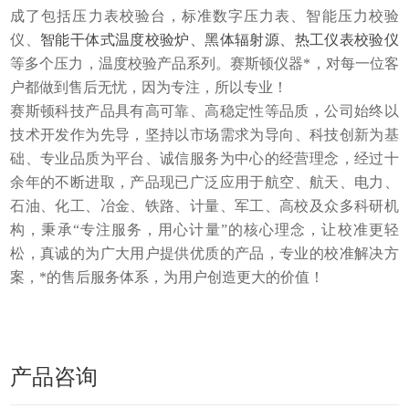
成了包括压力表校验台，
标准
数字压力表、
智能
压力校验
仪、
智能
干体
式
温度校验
炉、黑体辐射源、热工仪表校验仪
等多
个
压力，温度校验
产品系列。
赛斯顿仪器*，对每一位客
户都做到售后无忧，因为专注，所以专业！
赛斯顿科技
产品具有高可靠、高稳定性等品质
，
公司始终以
技术开发作为先导，
坚持以市场需求为导向、科技创新为基
础、专业品质为平台、诚信服务为中心的经营理念，经过十
余年的不断进取
，
产品现已广泛应用于航空、航天、电力、
石油、化工、冶金、铁路、计量、军工、高校及众多科研机
构
，
秉承“
专注服务，用心计量
”的核心理念
，
让校准更轻
松，真诚的为广大用户提供优质的产品，专业的校准解决方
案，*的售后服务体系
，为
用户
创造更大的价值！
产品咨询