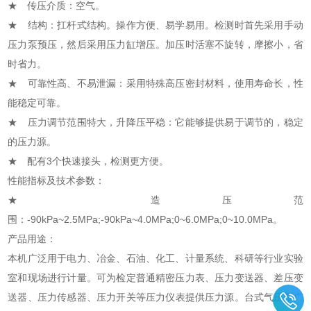
★ 传压介质：空气。
★ 结构：扛杆式结构。操作方便、易学易用。检测时首先采用手动
压力泵预压，然后采用压力缸增压。加压时活塞不旋转，摩擦小，省
时省力。
★ 可靠性高、不易泄漏：采用特殊高压
密封材料
，使用寿命长，性
能稳定可靠。
★ 压力调节范围特大，升降压平稳：它能够提供易于调节的，稳定
的压力源。
★ 配有3个快速接头，检测更方便。
性能指标及技术参数：
★ 造压范
围：-90kPa~2.5MPa;-90kPa~4.0MPa;0~6.0MPa;0~10.0MPa。
产品用途：
本机广泛用于电力、冶金、石油、化工、计量系统、科研等行业实验
室和现场进行计量。可为检定普通
精密压力表
、
压力变送器
、
差压变
送器
、
压力传感器
、压力开关等
压力仪表
提供压力源。台式气压泵广