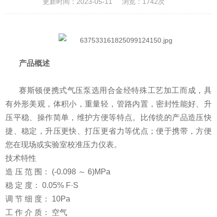
更新时间：2023-05-11
浏览：1742次
产品概述
赛斯顿便携式气压泵选用合金经特殊工艺加工而成，具
有外形美观，体积小，重量轻，管路内置，密封性能好、升
压平稳、操作简单，维护方便等特点。比传统的产品造压快
捷、稳定，升压更快、打压更省力等优点；便于携带，方便
您在现场或实验室校准压力仪表。
技术特性
造 压 范 围： (-0.098 ～ 6)MPa
稳 定 度： 0.05% F·S
调 节 细 度： 10Pa
工 作 介 质： 空气