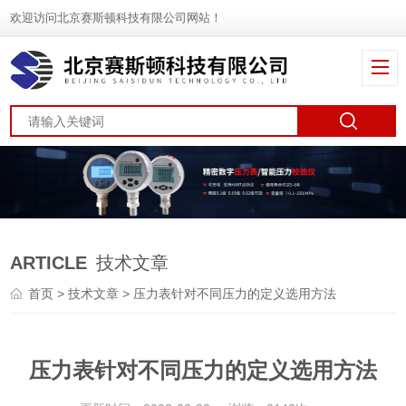
欢迎访问北京赛斯顿科技有限公司网站！
ARTICLE
技术文章
首页
>
技术文章
> 压力表针对不同压力的定义选用方法
压力表针对不同压力的定义选用方法