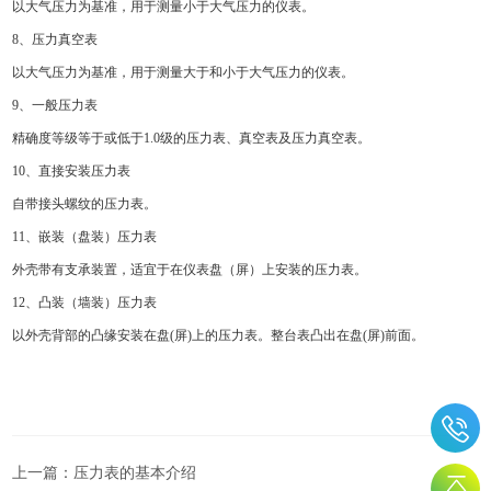
以大气压力为基准，用于测量小于大气压力的仪表。
8、压力真空表
以大气压力为基准，用于测量大于和小于大气压力的仪表。
9、一般压力表
精确度等级等于或低于1.0级的压力表、真空表及压力真空表。
10、直接安装压力表
自带接头螺纹的压力表。
11、嵌装（盘装）压力表
外壳带有支承装置，适宜于在仪表盘（屏）上安装的压力表。
12、凸装（墙装）压力表
以外壳背部的凸缘安装在盘(屏)上的压力表。整台表凸出在盘(屏)前面。
上一篇：
压力表的基本介绍